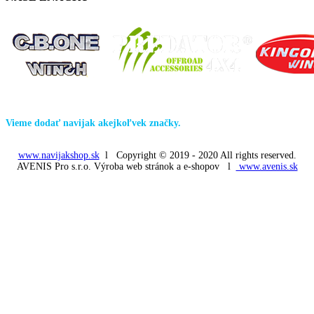
Nenašli ste navijak podľa predstáv? Neváhajte a kontaktujte nás.
Vieme dodať navijak akejkoľvek značky.
www.navijakshop.sk
l Copyright © 2019 - 2020 All rights reserved.
AVENIS Pro s.r.o. Výroba web stránok a e-shopov l
www.avenis.sk