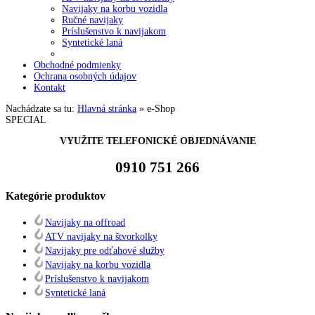
Navijaky na korbu vozidla
Ručné navijaky
Príslušenstvo k navijakom
Syntetické laná
Obchodné podmienky
Ochrana osobných údajov
Kontakt
Nachádzate sa tu:
Hlavná stránka
»
e-Shop
SPECIAL
VYUŽITE TELEFONICKÉ OBJEDNÁVANIE
0910 751 266
Kategórie
produktov
Navijaky na offroad
ATV navijaky na štvorkolky
Navijaky pre odťahové služby
Navijaky na korbu vozidla
Príslušenstvo k navijakom
Syntetické laná