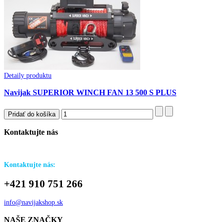
Detaily produktu
Navijak SUPERIOR WINCH FAN 13 500 S PLUS
Kontaktujte
nás
Potrebujete poradiť s výberom? Neviete aký navijak je vhodný pre Vaše
auto?
Kontaktujte nás:
+421 910 751 266
info@navijakshop.sk
NAŠE
ZNAČKY