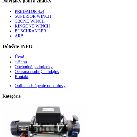
Navijaky
podľa značky
PREDATOR 4x4
SUPERIOR WINCH
CBONE WINCH
KINGONE WINCH
BUSCHRANGER
ARB
Dôležité
INFO
Úvod
e-Shop
Obchodné podmienky
Ochrana osobných údajov
Kontakt
Online odstúpenie od zmluvy
Kategórie