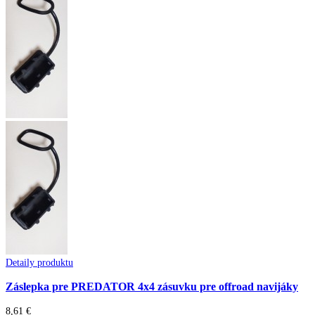
Detaily produktu
Záslepka pre PREDATOR 4x4 zásuvku pre offroad navijáky
8,61 €