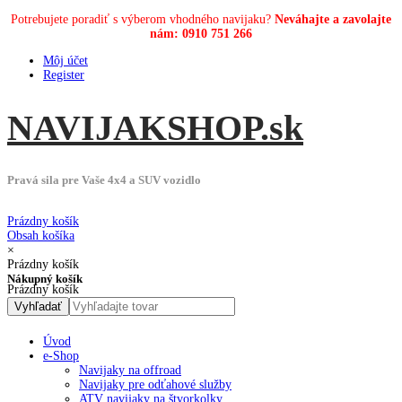
Potrebujete poradiť s výberom vhodného navijaku?
Neváhajte a zavolajte
nám: 0910 751 266
Môj účet
Register
NAVIJAK
SHOP
.sk
Pravá sila pre Vaše 4x4 a SUV vozidlo
Prázdny košík
Obsah košíka
×
Prázdny košík
Nákupný košík
Prázdny košík
Úvod
e-Shop
Navijaky na offroad
Navijaky pre odťahové služby
ATV navijaky na štvorkolky