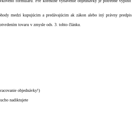
vkového formuláru. Pre korektné vybavenie objednávky je potrebné vyplniť
dohody medzi kupujúcim a predávajúcim ak zákon alebo iný právny predpis
tvrdením tovaru v zmysle ods. 3. tohto článku.
spracovanie objednávky!)
ducho nadiktujete