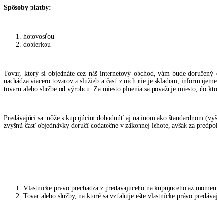
Spôsoby platby:
hotovosťou
dobierkou
Tovar, ktorý si objednáte cez náš internetový obchod, vám bude doručený
nachádza viacero tovarov a služieb a časť z nich nie je skladom, informuje
tovaru alebo službe od výrobcu. Za miesto plnenia sa považuje miesto, do kt
Predávajúci sa môže s kupujúcim dohodnúť aj na inom ako štandardnom (vyššie
zvyšnú časť objednávky doručí dodatočne v zákonnej lehote, avšak za predpo
Vlastnícke právo prechádza z predávajúceho na kupujúceho až moment
Tovar alebo služby, na ktoré sa vzťahuje ešte vlastnícke právo predá