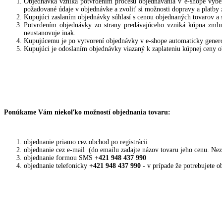
Objednávka vzniká potvrdením procesu objednávania v e-shope výbe
požadované údaje v objednávke a zvoliť si možnosti dopravy a platby 
Kupujúci zaslaním objednávky súhlasí s cenou objednaných tovarov a sl
Potvrdením objednávky zo strany predávajúceho vzniká kúpna zmlu
neustanovuje inak.
Kupujúcemu je po vytvorení objednávky v e-shope automaticky generov
Kupujúci je odoslaním objednávky viazaný k zaplateniu kúpnej ceny o
Ponúkame Vám niekoľko možností objednania tovaru:
objednanie priamo cez obchod po registrácii
objednanie cez e-mail (do emailu zadajte názov tovaru jeho cenu. Neza
objednanie formou SMS
+421 948 437 990
objednanie telefonicky
+421 948 437 990 -
v prípade že potrebujete o