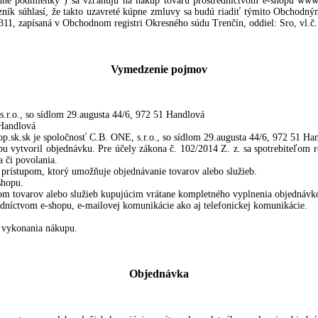
né podmienky“) sa vzťahujú na nákup tovaru prostredníctvom e-shopu www.
azník súhlasí, že takto uzavreté kúpne zmluvy sa budú riadiť týmito Obchod
311, zapísaná v Obchodnom registri Okresného súdu Trenčín, oddiel: Sro, vl.č
Vymedzenie pojmov
.r.o., so sídlom 29.augusta 44/6, 972 51 Handlová
 Handlová
.sk.sk je spoločnosť C.B. ONE, s.r.o., so sídlom 29.augusta 44/6, 972 51 Ha
u vytvoril objednávku. Pre účely zákona č. 102/2014 Z. z. sa spotrebiteľom r
 či povolania.
 prístupom, ktorý umožňuje objednávanie tovarov alebo služieb.
shopu.
om tovarov alebo služieb kupujúcim vrátane kompletného vyplnenia objednávk
dníctvom e-shopu, e-mailovej komunikácie ako aj telefonickej komunikácie.
 vykonania nákupu.
Objednávka