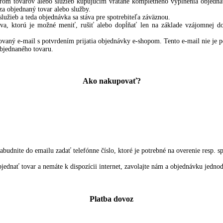
rom tovarov alebo služieb kupujúcim vrátane kompletného vyplnenia objedná
za objednaný tovar alebo služby.
užieb a teda objednávka sa stáva pre spotrebiteľa záväznou.
va, ktorú je možné meniť, rušiť alebo dopĺňať len na základe vzájomnej 
aný e-mail s potvrdením prijatia objednávky e-shopom. Tento e-mail nie je po
bjednaného tovaru.
Ako nakupovať?
budnite do emailu zadať telefónne číslo, ktoré je potrebné na overenie resp. 
bjednať tovar a nemáte k dispozícii internet, zavolajte nám a objednávku jedno
Platba dovoz