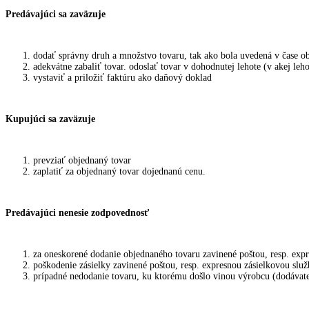
Predávajúci sa zaväzuje
dodať správny druh a množstvo tovaru, tak ako bola uvedená v čase o
adekvátne zabaliť tovar. odoslať tovar v dohodnutej lehote (v akej leho
vystaviť a priložiť faktúru ako daňový doklad
Kupujúci sa zaväzuje
prevziať objednaný tovar
zaplatiť za objednaný tovar dojednanú cenu.
Predávajúci nenesie zodpovednosť
za oneskorené dodanie objednaného tovaru zavinené poštou, resp. exp
poškodenie zásielky zavinené poštou, resp. expresnou zásielkovou slu
prípadné nedodanie tovaru, ku ktorému došlo vinou výrobcu (dodávat