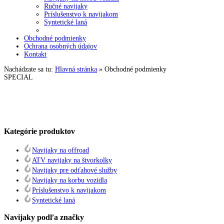
Ručné navijaky
Príslušenstvo k navijakom
Syntetické laná
Obchodné podmienky
Ochrana osobných údajov
Kontakt
Nachádzate sa tu:
Hlavná stránka
»
Obchodné podmienky
SPECIAL
Kategórie
produktov
Navijaky na offroad
ATV navijaky na štvorkolky
Navijaky pre odťahové služby
Navijaky na korbu vozidla
Príslušenstvo k navijakom
Syntetické laná
Navijaky
podľa značky