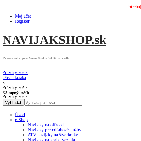
Potrebu
Môj účet
Register
NAVIJAK
SHOP
.sk
Pravá sila pre Vaše 4x4 a SUV vozidlo
Prázdny košík
Obsah košíka
×
Prázdny košík
Nákupný košík
Prázdny košík
Úvod
e-Shop
Navijaky na offroad
Navijaky pre odťahové služby
ATV navijaky na štvorkolky
Navijaky na korbu vozidla