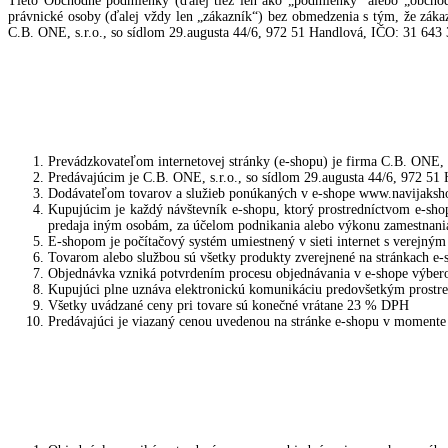
Tieto Obchodné podmienky (ďalej tiež len ako „podmienky“ alebo „obchod
právnické osoby (ďalej vždy len „zákazník“) bez obmedzenia s tým, že zák
C.B. ONE, s.r.o., so sídlom 29.augusta 44/6, 972 51 Handlová, IČO: 31 643 
Prevádzkovateľom internetovej stránky (e-shopu) je firma C.B. ONE, s
Predávajúcim je C.B. ONE, s.r.o., so sídlom 29.augusta 44/6, 972 51
Dodávateľom tovarov a služieb ponúkaných v e-shope www.navijakshop
Kupujúcim je každý návštevník e-shopu, ktorý prostredníctvom e-shop
predaja iným osobám, za účelom podnikania alebo výkonu zamestnania
E-shopom je počítačový systém umiestnený v sieti internet s verejným
Tovarom alebo službou sú všetky produkty zverejnené na stránkach e-
Objednávka vzniká potvrdením procesu objednávania v e-shope výber
Kupujúci plne uznáva elektronickú komunikáciu predovšetkým prostre
Všetky uvádzané ceny pri tovare sú konečné vrátane 23 % DPH
Predávajúci je viazaný cenou uvedenou na stránke e-shopu v momente