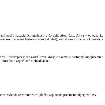
vaný podľa kapacitných možností v čo najkratšom čase. Ak sa v objednávke
azníkovi zasielaná faktúra (daňový doklad), návod ako i ostatné dokumenty k
lužby. Predávajúci môže zaslať tovar ktorý je okamžite dostupný kupujúcemu a
 ktoré bolo započítané v objednávke.
ujúcim, vybaviť až v momente úplného zaplatenia predmetu kúpnej zmluvy.