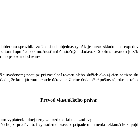
 dobierkou spravidla za 7 dni od objednávky. Ak je tovar skladom je expedo
me o tom kupujúceho s možnosťami čiastočných dodávok. Spolu s tovarom je zák
orého je tovar dodávaný.
 uvedenom) postupe pri zasielaní tovaru alebo služieb ako aj cien za tieto s
kladu, že kupujúcemu nebude účtované žiadne dodatočné poštovné, okrem toho,
Prevod vlastníckeho práva:
om vyplatenia plnej ceny za predmet kúpnej zmluvy.
vajúceho, si predávajúci vyhradzuje právo v prípade uplatnenia reklamácie kup