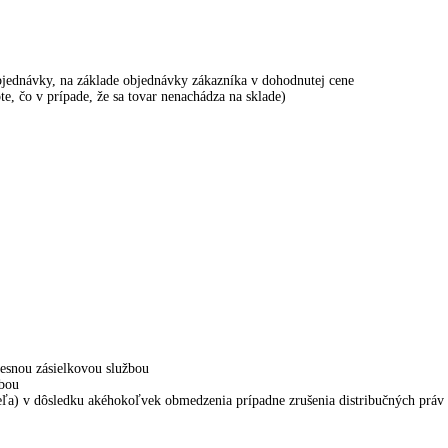
bjednávky, na základe objednávky zákazníka v dohodnutej cene
te, čo v prípade, že sa tovar nenachádza na sklade)
resnou zásielkovou službou
žbou
eľa) v dôsledku akéhokoľvek obmedzenia prípadne zrušenia distribučných práv