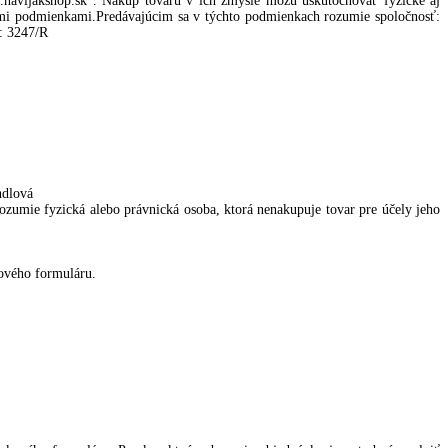
navijakshop.sk . Nákup tovaru v ich zmysle môžu uskutočňovať fyzické aj
nými podmienkami.Predávajúcim sa v týchto podmienkach rozumie spoločnosť:
.: 3247/R
ndlová
ozumie fyzická alebo právnická osoba, ktorá nenakupuje tovar pre účely jeho
ového formuláru.