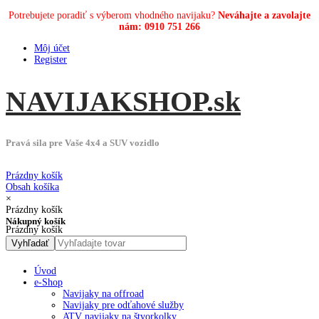
Potrebujete poradiť s výberom vhodného navijaku?
Neváhajte a zavolajte
nám: 0910 751 266
Môj účet
Register
NAVIJAK
SHOP
.sk
Pravá sila pre Vaše 4x4 a SUV vozidlo
Prázdny košík
Obsah košíka
×
Prázdny košík
Nákupný košík
Prázdny košík
Úvod
e-Shop
Navijaky na offroad
Navijaky pre odťahové služby
ATV navijaky na štvorkolky