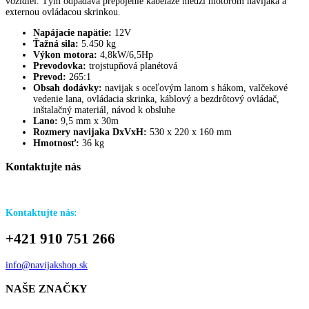
vozidiel. Tým odpadáva prepojenie kabeláže medzi motorom navijaka a
externou ovládacou skrinkou.
Napájacie napätie:
12V
Ťažná sila:
5.450 kg
Výkon motora:
4,8kW/6,5Hp
Prevodovka:
trojstupňová planétová
Prevod:
265:1
Obsah dodávky:
navijak s oceľovým lanom s hákom, valčekové
vedenie lana, ovládacia skrinka, káblový a bezdrôtový ovládač,
inštalačný materiál, návod k obsluhe
Lano:
9,5 mm x 30m
Rozmery navijaka DxVxH:
530 x 220 x 160 mm
Hmotnosť:
36 kg
Kontaktujte
nás
Potrebujete poradiť s výberom? Neviete aký navijak je vhodný pre Vaše
auto?
Kontaktujte nás:
+421 910 751 266
info@navijakshop.sk
NAŠE
ZNAČKY