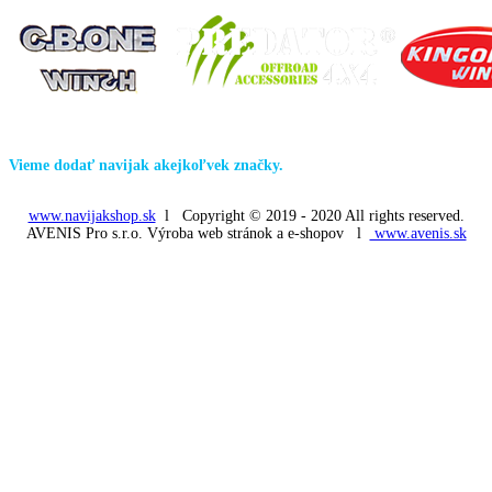
Nenašli ste navijak podľa predstáv? Neváhajte a kontaktujte nás.
Vieme dodať navijak akejkoľvek značky.
www.navijakshop.sk
l Copyright © 2019 - 2020 All rights reserved.
AVENIS Pro s.r.o. Výroba web stránok a e-shopov l
www.avenis.sk