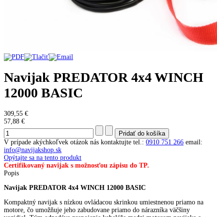
Navijak PREDATOR 4x4 WINCH
12000 BASIC
309,55 €
57,88 €
V prípade akýchkoľvek otázok nás kontaktujte
tel.:
0910 751 266
email:
info@navijakshop.sk
Opýtajte sa na tento produkt
Certifikovaný navijak s možnosťou zápisu do TP.
Popis
Navijak PREDATOR 4x4 WINCH 12000 BASIC
Kompaktný navijak s nízkou ovládacou skrinkou umiestnenou priamo na
motore, čo umožňuje jeho zabudovane priamo do nárazníka väčšiny