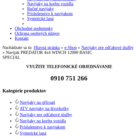
Navijaky na korbu vozidla
Ručné navijaky
Príslušenstvo k navijakom
Syntetické laná
Obchodné podmienky
Ochrana osobných údajov
Kontakt
Nachádzate sa tu:
Hlavná stránka
»
e-Shop
»
Navijaky pre odťahové služby
»
Navijak PREDATOR 4x4 WINCH 12000 BASIC
SPECIAL
VYUŽITE TELEFONICKÉ OBJEDNÁVANIE
0910 751 266
Kategórie
produktov
Navijaky na offroad
ATV navijaky na štvorkolky
Navijaky pre odťahové služby
Navijaky na korbu vozidla
Príslušenstvo k navijakom
Syntetické laná