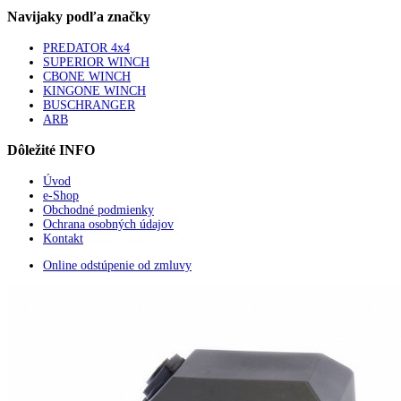
Navijaky
podľa značky
PREDATOR 4x4
SUPERIOR WINCH
CBONE WINCH
KINGONE WINCH
BUSCHRANGER
ARB
Dôležité
INFO
Úvod
e-Shop
Obchodné podmienky
Ochrana osobných údajov
Kontakt
Online odstúpenie od zmluvy